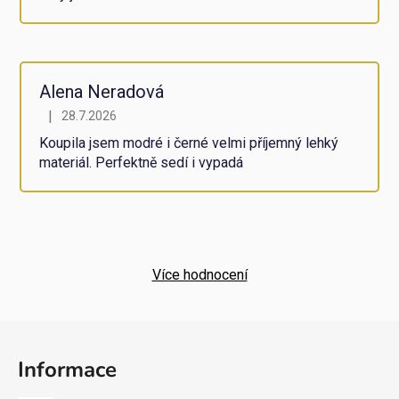
Alena Neradová
|
28.7.2026
Hodnocení obchodu je 5 z 5 hvězdiček.
Koupila jsem modré i černé velmi příjemný lehký
materiál. Perfektně sedí i vypadá
Více hodnocení
Z
á
Informace
p