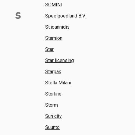
SOMINI
S
Speelgoedland B.V.
St.ioannidis
Stamion
Star
Star licensing
Starpak
Stella Milani
Storline
Storm
Sun city
Suunto