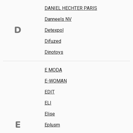
DANIEL HECHTER PARIS
Danneels NV
D
Detexpol
Difuzed
Dinotoys
E MODA
E-WOMAN
EDIT
ELI
Elise
E
Eplusm