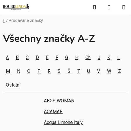
Přejít
Hledat
NÁKUP
na
obsah
KOŠÍK
Domů
/
Prodávané značky
Všechny značky A-Z
A
B
C
D
E
F
G
H
Ch
J
K
L
M
N
O
P
R
S
Š
T
U
V
W
Z
Ostatní
ABGS WOMAN
ACAMAR
Acqua Limone Italy