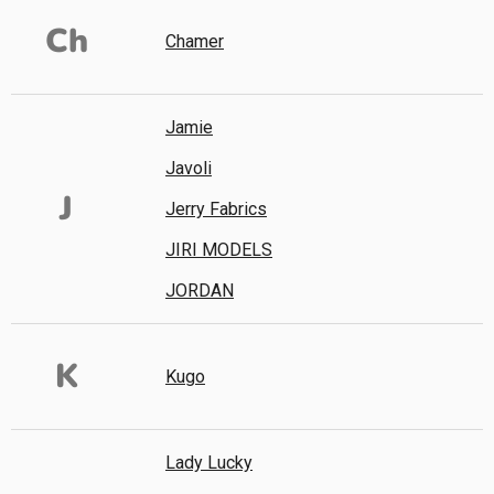
Ch
Chamer
Jamie
Javoli
J
Jerry Fabrics
JIRI MODELS
JORDAN
K
Kugo
Lady Lucky