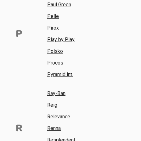
Paul Green
Pelle
Pirox
P
Play by Play
Polsko
Procos
Pyramid int.
Ray-Ban
Reig
Relevance
R
Renna
Resplendent