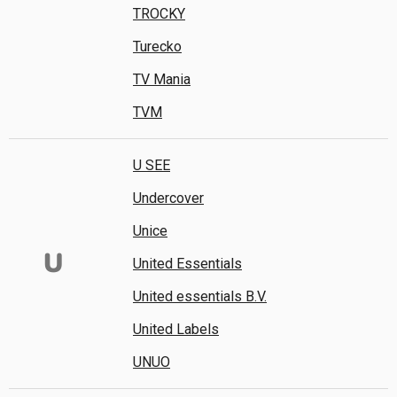
TROCKY
Turecko
TV Mania
TVM
U SEE
Undercover
Unice
U
United Essentials
United essentials B.V.
United Labels
UNUO