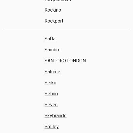
Rockino
Rockport
Safta
Sambro
SANTORO LONDON
Saturne
Seiko
Setino
Seven
Skybrands
Smiley