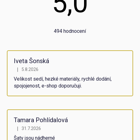
5,0
Průměrné
494 hodnocení
hodnocení
obchodu
je
5,0
z
Iveta Šonská
5
|
5.8.2026
Hodnocení obchodu je 5 z 5 hvězdiček.
hvězdiček.
Velikost sedí, hezké materiály, rychlé dodání,
spojojenost, e-shop doporučuji.
Tamara Pohlídalová
|
31.7.2026
Hodnocení obchodu je 5 z 5 hvězdiček.
Šaty jsou nádherné