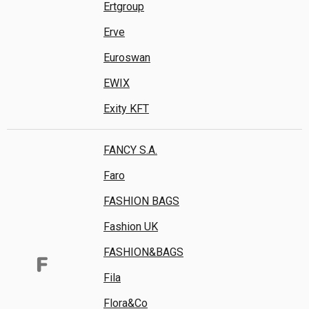
Ertgroup
Erve
Euroswan
EWIX
Exity KFT
FANCY S.A.
Faro
FASHION BAGS
Fashion UK
FASHION&BAGS
F
Fila
Flora&Co