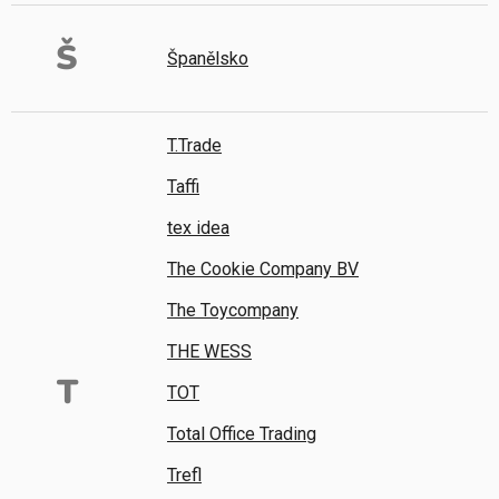
Š
Španělsko
T.Trade
Taffi
tex idea
The Cookie Company BV
The Toycompany
THE WESS
T
TOT
Total Office Trading
Trefl