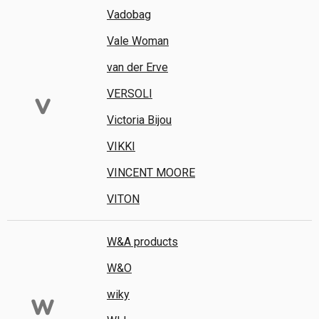
Vadobag
Vale Woman
van der Erve
VERSOLI
V
Victoria Bijou
VIKKI
VINCENT MOORE
VITON
W&A products
W&O
wiky
W