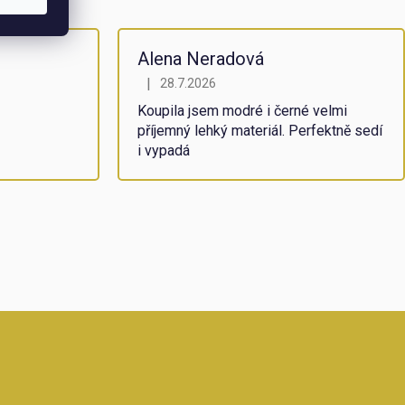
Alena Neradová
|
28.7.2026
5 hvězdiček.
Hodnocení obchodu je 5 z 5 hvězdiček.
Koupila jsem modré i černé velmi
příjemný lehký materiál. Perfektně sedí
i vypadá