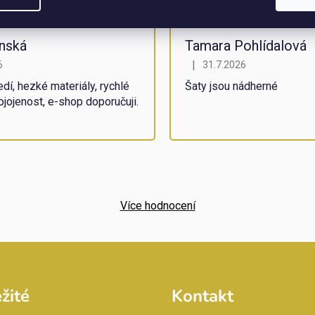
onská
Tamara Pohlídalová
|
6
31.7.2026
obchodu je 5 z 5 hvězdiček.
Hodnocení obchodu je 5 z 
dí, hezké materiály, rychlé
Šaty jsou nádherné
ojojenost, e-shop doporučuji.
Více hodnocení
žité
Kontakt