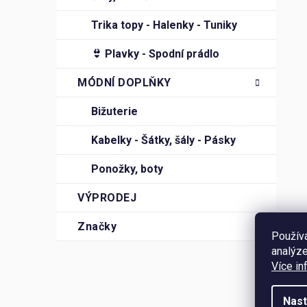
í
Trika topy - Halenky - Tuniky
p
a
👙 Plavky - Spodní prádlo
n
MÓDNÍ DOPLŇKY
e
l
Bižuterie
Kabelky - Šátky, šály - Pásky
Ponožky, boty
VÝPRODEJ
Značky
Použív
analýze
Více in
Nast