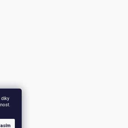
 díky
nost.
lasím