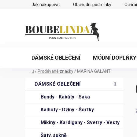
Přejít
Jak nakupovat
Obchodní podmínky
Ochra
na
obsah
DÁMSKÉ OBLEČENÍ
MÓDNÍ DOPLŇKY
Domů
/
Prodávané značky
/
MARINA GALANTI
P
K
Přeskočit
DÁMSKÉ OBLEČENÍ
a
o
kategorie
t
s
Bundy - Kabáty - Saka
e
t
g
Kalhoty - Džíny - Šortky
r
o
a
r
Mikiny - Kardigany - Svetry - Vesty
n
i
n
Šaty, sukně
e