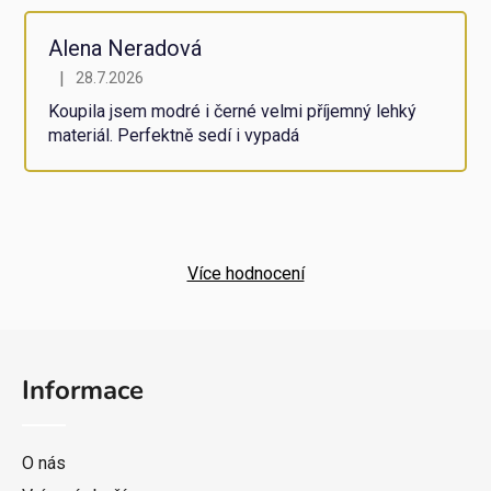
Alena Neradová
|
28.7.2026
Hodnocení obchodu je 5 z 5 hvězdiček.
Koupila jsem modré i černé velmi příjemný lehký
materiál. Perfektně sedí i vypadá
Více hodnocení
Z
á
Informace
p
a
t
O nás
í