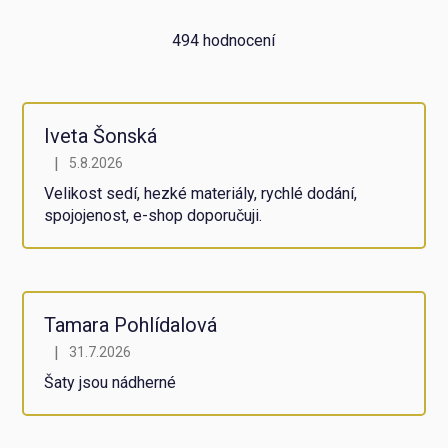
Průměrné
494 hodnocení
hodnocení
obchodu
je
5,0
z
Iveta Šonská
5
|
5.8.2026
Hodnocení obchodu je 5 z 5 hvězdiček.
hvězdiček.
Velikost sedí, hezké materiály, rychlé dodání,
spojojenost, e-shop doporučuji.
Tamara Pohlídalová
|
31.7.2026
Hodnocení obchodu je 5 z 5 hvězdiček.
Šaty jsou nádherné