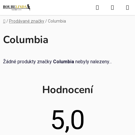
Přejít
Hledat
NÁKUP
na
obsah
KOŠÍK
Domů
/
Prodávané značky
/
Columbia
Columbia
Žádné produkty značky
Columbia
nebyly nalezeny...
Hodnocení
5,0