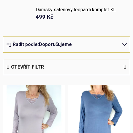
Dámský saténový leopardí komplet XL
499 Kč
Ř
Řadit podle:
Doporučujeme
a
z
e
OTEVŘÍT FILTR
n
í
V
p
ý
r
p
o
i
d
s
u
p
k
r
t