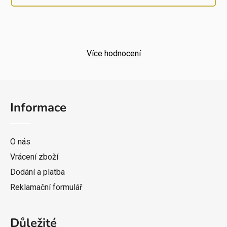
Více hodnocení
Z
á
Informace
p
a
t
O nás
í
Vrácení zboží
Dodání a platba
Reklamační formulář
Důležité