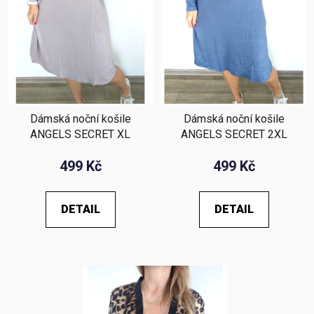
o
ů
d
u
k
t
ů
Dámská noční košile
Dámská noční košile
ANGELS SECRET XL
ANGELS SECRET 2XL
499 Kč
499 Kč
DETAIL
DETAIL