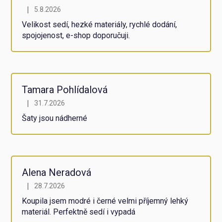
u
5
|
5.8.2026
Hodnocení obchodu je 5 z 5 hvězdiček.
hvězdiček.
Velikost sedí, hezké materiály, rychlé dodání,
spojojenost, e-shop doporučuji.
Tamara Pohlídalová
|
31.7.2026
Hodnocení obchodu je 5 z 5 hvězdiček.
Šaty jsou nádherné
Alena Neradová
|
28.7.2026
Hodnocení obchodu je 5 z 5 hvězdiček.
Koupila jsem modré i černé velmi příjemný lehký
materiál. Perfektně sedí i vypadá