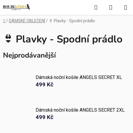
Přejít
Hledat
NÁKUP
na
obsah
KOŠÍK
Domů
/
DÁMSKÉ OBLEČENÍ
/
👙 Plavky - Spodní prádlo
👙 Plavky - Spodní prádlo
Nejprodávanější
Dámská noční košile ANGELS SECRET XL
499 Kč
Dámská noční košile ANGELS SECRET 2XL
499 Kč