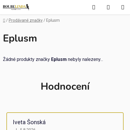
Přejít
Hledat
NÁKUP
na
obsah
KOŠÍK
Domů
/
Prodávané značky
/
Eplusm
Eplusm
Žádné produkty značky
Eplusm
nebyly nalezeny...
Hodnocení
Iveta Šonská
5.8.2026