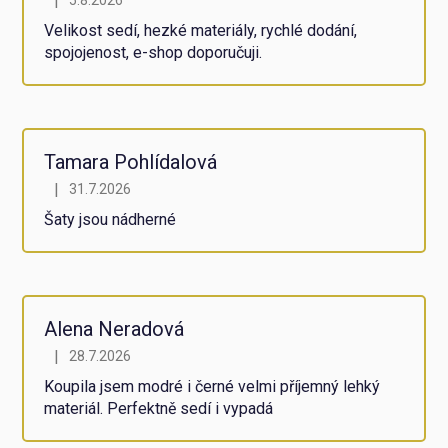
|
Hodnocení obchodu je 5 z 5 hvězdiček.
Velikost sedí, hezké materiály, rychlé dodání,
spojojenost, e-shop doporučuji.
Tamara Pohlídalová
|
31.7.2026
Hodnocení obchodu je 5 z 5 hvězdiček.
Šaty jsou nádherné
Alena Neradová
|
28.7.2026
Hodnocení obchodu je 5 z 5 hvězdiček.
Koupila jsem modré i černé velmi příjemný lehký
materiál. Perfektně sedí i vypadá