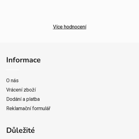
Více hodnocení
Z
á
Informace
p
a
t
O nás
í
Vrácení zboží
Dodání a platba
Reklamační formulář
Důležité