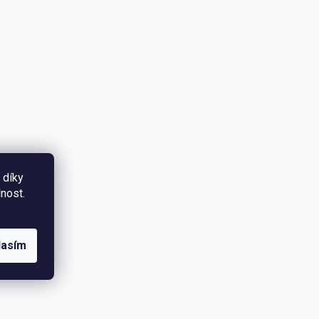
 díky
nost.
lasím