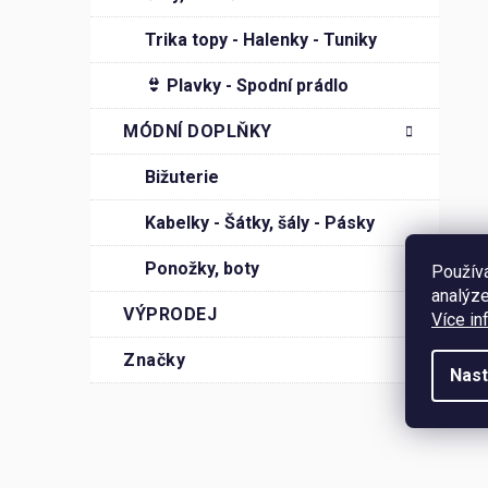
í
Trika topy - Halenky - Tuniky
p
a
👙 Plavky - Spodní prádlo
n
MÓDNÍ DOPLŇKY
e
l
Bižuterie
Kabelky - Šátky, šály - Pásky
Ponožky, boty
Použív
analýze
VÝPRODEJ
Více in
Značky
Nast