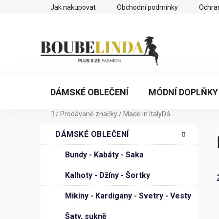
Přejít
Jak nakupovat
Obchodní podmínky
Ochra
na
obsah
DÁMSKÉ OBLEČENÍ
MÓDNÍ DOPLŇKY
Domů
/
Prodávané značky
/
Made in ItalyDá
P
K
Přeskočit
DÁMSKÉ OBLEČENÍ
a
o
kategorie
t
s
Bundy - Kabáty - Saka
e
t
g
Kalhoty - Džíny - Šortky
r
o
a
r
Mikiny - Kardigany - Svetry - Vesty
n
i
n
Šaty, sukně
e