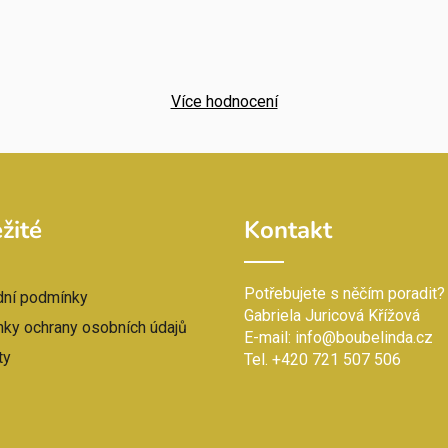
Více hodnocení
žité
Kontakt
Potřebujete s něčím poradit?
ní podmínky
Gabriela Juricová Křížová
ky ochrany osobních údajů
E-mail: info@boubelinda.cz
ty
Tel. +420 721 507 506