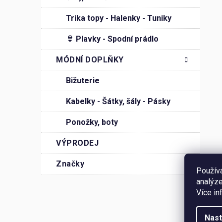
í
Trika topy - Halenky - Tuniky
p
a
👙 Plavky - Spodní prádlo
n
MÓDNÍ DOPLŇKY
e
l
Bižuterie
Kabelky - Šátky, šály - Pásky
Ponožky, boty
VÝPRODEJ
Značky
Použív
analýze
Více in
Nast