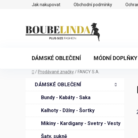
Přejít
Jak nakupovat
Obchodní podmínky
Ochra
na
obsah
DÁMSKÉ OBLEČENÍ
MÓDNÍ DOPLŇKY
Domů
/
Prodávané značky
/
FANCY S.A.
P
K
Přeskočit
DÁMSKÉ OBLEČENÍ
a
o
kategorie
t
s
Bundy - Kabáty - Saka
e
t
g
Kalhoty - Džíny - Šortky
r
o
a
r
Mikiny - Kardigany - Svetry - Vesty
n
i
n
Šaty, sukně
e