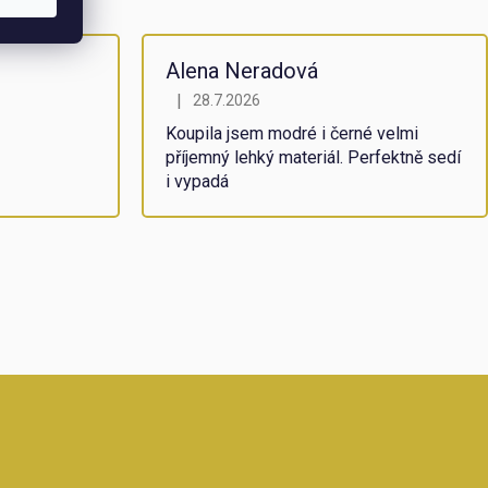
Alena Neradová
|
28.7.2026
5 hvězdiček.
Hodnocení obchodu je 5 z 5 hvězdiček.
Koupila jsem modré i černé velmi
příjemný lehký materiál. Perfektně sedí
i vypadá