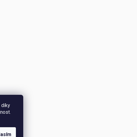
 díky
nost.
lasím