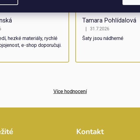
onská
Tamara Pohlídalová
|
6
31.7.2026
obchodu je 5 z 5 hvězdiček.
Hodnocení obchodu je 5 z 
dí, hezké materiály, rychlé
Šaty jsou nádherné
ojojenost, e-shop doporučuji.
Více hodnocení
žité
Kontakt