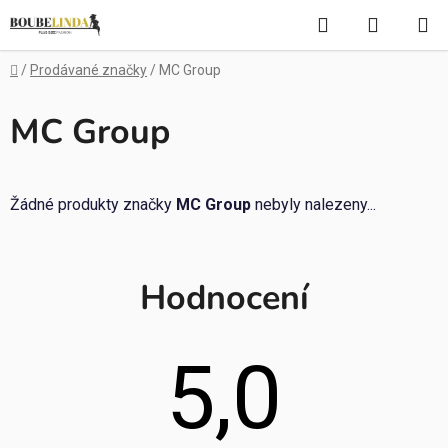
Přejít
Hledat
NÁKUP
na
obsah
KOŠÍK
Domů
/
Prodávané značky
/
MC Group
MC Group
Žádné produkty značky
MC Group
nebyly nalezeny...
Hodnocení
5,0