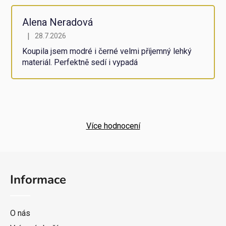
Alena Neradová
|
28.7.2026
Hodnocení obchodu je 5 z 5 hvězdiček.
Koupila jsem modré i černé velmi příjemný lehký
materiál. Perfektně sedí i vypadá
Více hodnocení
Z
á
Informace
p
a
t
O nás
í