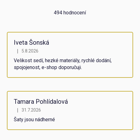
Průměrné
494 hodnocení
hodnocení
obchodu
je
5,0
z
Iveta Šonská
5
|
5.8.2026
Hodnocení obchodu je 5 z 5 hvězdiček.
hvězdiček.
Velikost sedí, hezké materiály, rychlé dodání,
spojojenost, e-shop doporučuji.
Tamara Pohlídalová
|
31.7.2026
Hodnocení obchodu je 5 z 5 hvězdiček.
Šaty jsou nádherné