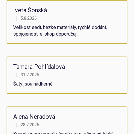
5,0
z
Iveta Šonská
5
|
5.8.2026
Hodnocení obchodu je 5 z 5 hvězdiček.
hvězdiček.
Velikost sedí, hezké materiály, rychlé dodání,
spojojenost, e-shop doporučuji.
Tamara Pohlídalová
|
31.7.2026
Hodnocení obchodu je 5 z 5 hvězdiček.
Šaty jsou nádherné
Alena Neradová
|
28.7.2026
Hodnocení obchodu je 5 z 5 hvězdiček.
Koupila jsem modré i černé velmi příjemný lehký