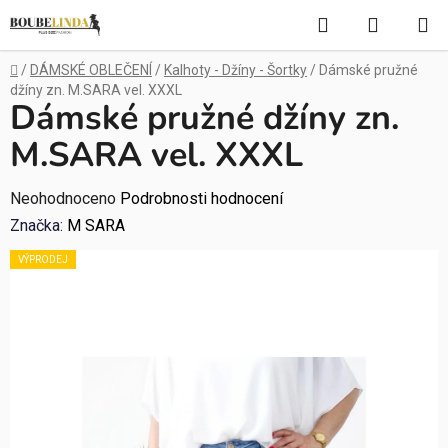
Přejít
Hledat
NÁKUP
na
obsah
KOŠÍK
Domů
/
DÁMSKÉ OBLEČENÍ
/
Kalhoty - Džíny - Šortky
/
Dámské pružné
džíny zn. M.SARA vel. XXXL
Dámské pružné džíny zn.
M.SARA vel. XXXL
Průměrné
Neohodnoceno
Podrobnosti hodnocení
hodnocení
Značka:
M SARA
produktu
VÝPRODEJ
je
0,0
z
5
hvězdiček.