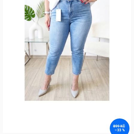
899 KČ
–33 %