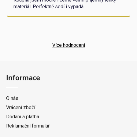
materiál. Perfektně sedí i vypadá
Více hodnocení
Z
á
Informace
p
a
t
O nás
í
Vrácení zboží
Dodání a platba
Reklamační formulář