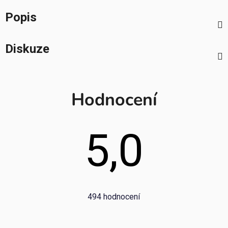
Popis
Diskuze
Hodnocení
5,0
Průměrné
494 hodnocení
hodnocení
obchodu
je