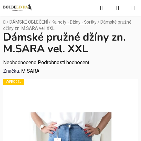
Přejít
Hledat
NÁKUP
na
obsah
KOŠÍK
Domů
/
DÁMSKÉ OBLEČENÍ
/
Kalhoty - Džíny - Šortky
/
Dámské pružné
džíny zn. M.SARA vel. XXL
Dámské pružné džíny zn.
M.SARA vel. XXL
Průměrné
Neohodnoceno
Podrobnosti hodnocení
hodnocení
Značka:
M SARA
produktu
VÝPRODEJ
je
0,0
z
5
hvězdiček.