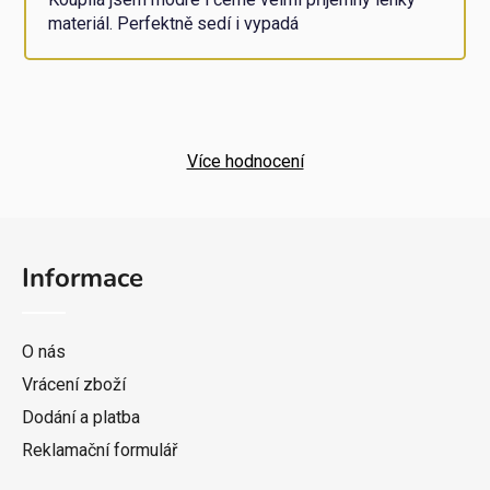
materiál. Perfektně sedí i vypadá
Více hodnocení
Z
á
Informace
p
a
t
O nás
í
Vrácení zboží
Dodání a platba
Reklamační formulář