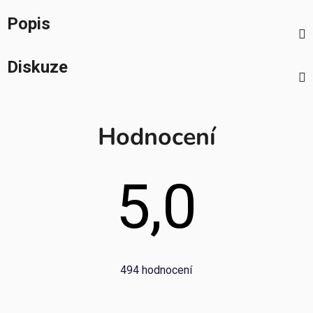
Popis
Diskuze
Hodnocení
5,0
Průměrné
494 hodnocení
hodnocení
obchodu
je