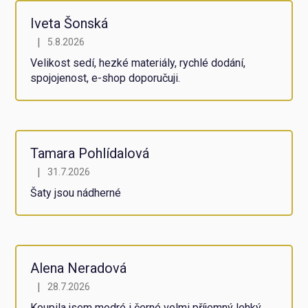
5,0
z
Iveta Šonská
5
|
5.8.2026
Hodnocení obchodu je 5 z 5 hvězdiček.
hvězdiček.
Velikost sedí, hezké materiály, rychlé dodání,
spojojenost, e-shop doporučuji.
Tamara Pohlídalová
|
31.7.2026
Hodnocení obchodu je 5 z 5 hvězdiček.
Šaty jsou nádherné
Alena Neradová
|
28.7.2026
Hodnocení obchodu je 5 z 5 hvězdiček.
Koupila jsem modré i černé velmi příjemný lehký