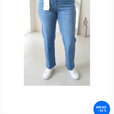
899 KČ
–33 %