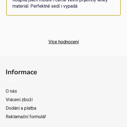
materiál. Perfektně sedí i vypadá
Více hodnocení
Z
á
Informace
p
a
t
O nás
í
Vrácení zboží
Dodání a platba
Reklamační formulář