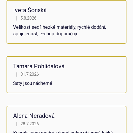
5,0
z
Iveta Šonská
5
|
5.8.2026
Hodnocení obchodu je 5 z 5 hvězdiček.
hvězdiček.
Velikost sedí, hezké materiály, rychlé dodání,
spojojenost, e-shop doporučuji.
Tamara Pohlídalová
|
31.7.2026
Hodnocení obchodu je 5 z 5 hvězdiček.
Šaty jsou nádherné
Alena Neradová
|
28.7.2026
Hodnocení obchodu je 5 z 5 hvězdiček.
Koupila jsem modré i černé velmi příjemný lehký