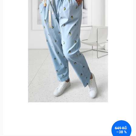
649 KČ
–38 %