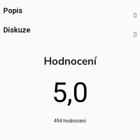
Popis
Diskuze
Hodnocení
5,0
Průměrné
494 hodnocení
hodnocení
obchodu
je