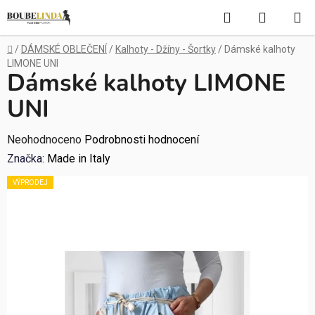
Přejít
Hledat
NÁKUP
na
obsah
KOŠÍK
Domů
/
DÁMSKÉ OBLEČENÍ
/
Kalhoty - Džíny - Šortky
/
Dámské kalhoty
LIMONE UNI
Dámské kalhoty LIMONE
UNI
Průměrné
Neohodnoceno
Podrobnosti hodnocení
hodnocení
Značka:
Made in Italy
produktu
VÝPRODEJ
je
0,0
z
5
hvězdiček.